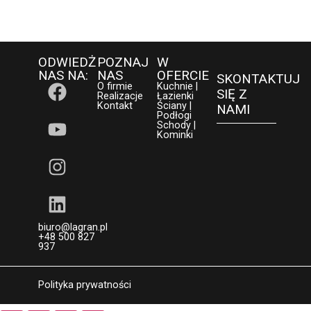
ODWIEDŻ
POZNAJ
W
NAS NA:
NAS
OFERCIE
SKONTAKTUJ
O firmie
Kuchnie |
SIĘ Z
Realizacje
Łazienki
Kontakt
Ściany |
NAMI
Podłogi
Schody |
Kominki
biuro@lagran.pl
+48 500 827
937
Polityka prywatności