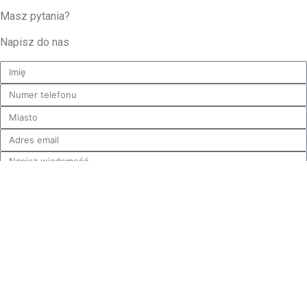
Masz pytania?
Napisz do nas
Wyślij
ODWIEDŻ
POZNAJ
W
NAS NA:
NAS
OFERCIE
SKONTAKTUJ
O firmie
Kuchnie |
SIĘ Z
Realizacje
Łazienki