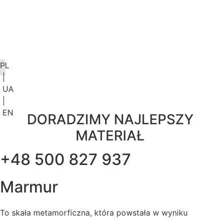
PL
|
KONFIGURATOR BLATU
UA
|
EN
DORADZIMY NAJLEPSZY
MATERIAŁ
+48 500 827 937
Marmur
To skała metamorficzna, która powstała w wyniku