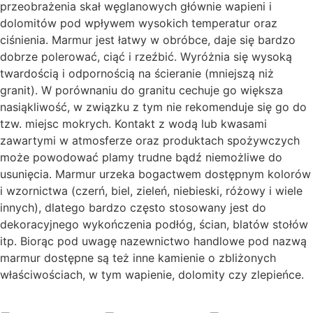
przeobrażenia skał węglanowych głównie wapieni i
dolomitów pod wpływem wysokich temperatur oraz
ciśnienia. Marmur jest łatwy w obróbce, daje się bardzo
dobrze polerować, ciąć i rzeźbić. Wyróżnia się wysoką
twardością i odpornością na ścieranie (mniejszą niż
granit). W porównaniu do granitu cechuje go większa
nasiąkliwość, w związku z tym nie rekomenduje się go do
tzw. miejsc mokrych. Kontakt z wodą lub kwasami
zawartymi w atmosferze oraz produktach spożywczych
może powodować plamy trudne bądź niemożliwe do
usunięcia. Marmur urzeka bogactwem dostępnym kolorów
i wzornictwa (czerń, biel, zieleń, niebieski, różowy i wiele
innych), dlatego bardzo często stosowany jest do
dekoracyjnego wykończenia podłóg, ścian, blatów stołów
itp. Biorąc pod uwagę nazewnictwo handlowe pod nazwą
marmur dostępne są też inne kamienie o zbliżonych
właściwościach, w tym wapienie, dolomity czy zlepieńce.